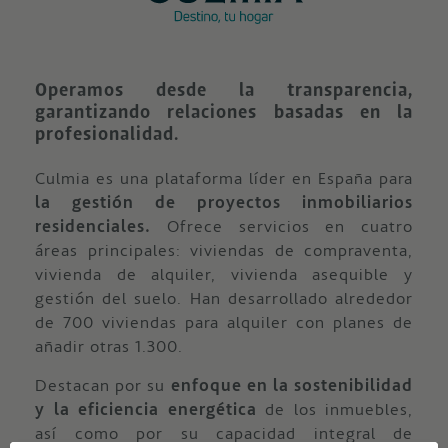
Operamos desde la transparencia,
garantizando relaciones basadas en la
profesionalidad.
Culmia es una plataforma líder en España para
la gestión de proyectos inmobiliarios
residenciales.
Ofrece servicios en cuatro
áreas principales: viviendas de compraventa,
vivienda de alquiler, vivienda asequible y
gestión del suelo. Han desarrollado alrededor
de 700 viviendas para alquiler con planes de
añadir otras 1.300.
Destacan por su
enfoque en la sostenibilidad
y la eficiencia energética
de los inmuebles,
así como por su capacidad integral de