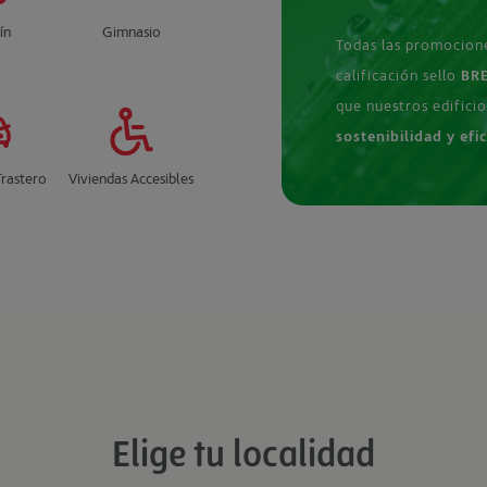
ín
Gimnasio
Todas las promocion
calificación sello
BRE
que nuestros edifici
sostenibilidad y efi
Trastero
Viviendas Accesibles
Elige tu localidad