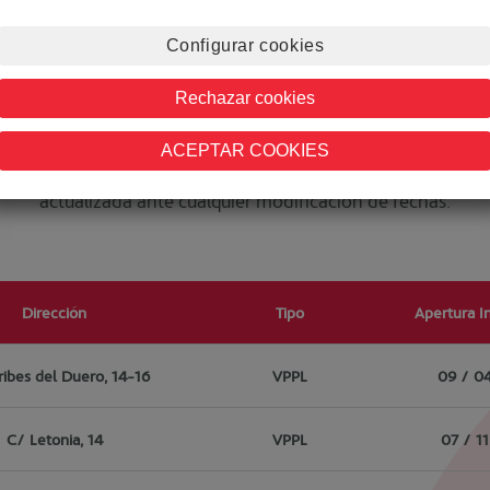
Configurar cookies
¿Cuándo puedo inscribirme?
Rechazar cookies
ACEPTAR COOKIES
rtura de inscripciones varía en cada municipio. Mantendremo
actualizada ante cualquier modificación de fechas.
Dirección
Tipo
Apertura I
ribes del Duero, 14-16
VPPL
09 / 0
C/ Letonia, 14
VPPL
07 / 1