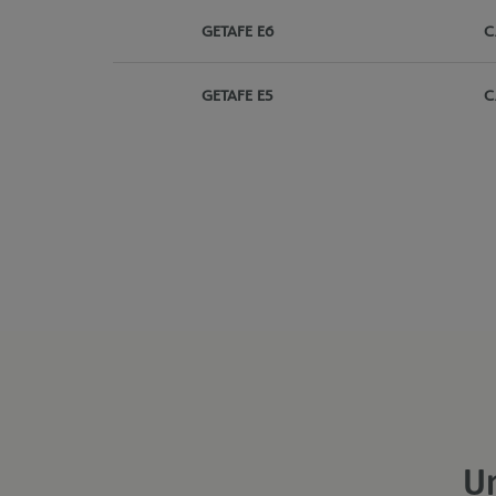
GETAFE E6
C
GETAFE E5
C
Un